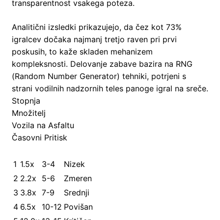
transparentnost vsakega poteza.
Analitični izsledki prikazujejo, da čez kot 73%
igralcev dočaka najmanj tretjo raven pri prvi
poskusih, to kaže skladen mehanizem
kompleksnosti. Delovanje zabave bazira na RNG
(Random Number Generator) tehniki, potrjeni s
strani vodilnih nadzornih teles panoge igral na sreče.
Stopnja
Množitelj
Vozila na Asfaltu
Časovni Pritisk
1
1.5x
3-4
Nizek
2
2.2x
5-6
Zmeren
3
3.8x
7-9
Srednji
4
6.5x
10-12
Povišan