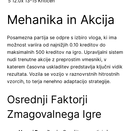
5
12.0x
13-15
Kritičen
Mehanika in Akcija
Posamezna partija se odpre s izbiro vloga, ki ima
možnost variira od najnižjih 0.10 kreditov do
maksimalnih 500 kreditov na igro. Upravljalni sistem
nudi trenutne akcije z preprostim vmesniki, v
katerem časovna uskladitev predstavlja ključni vidik
rezultata. Vozila se vozijo v raznovrstnih hitrostnih
vzorcih, to terja nenehno adaptacijo strategije.
Osrednji Faktorji
Zmagovalnega Igre