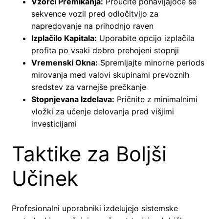
Vzorci Premikanja:
Proučite ponavljajoče se
sekvence vozil pred odločitvijo za
napredovanje na prihodnjo raven
Izplačilo Kapitala:
Uporabite opcijo izplačila
profita po vsaki dobro prehojeni stopnji
Vremenski Okna:
Spremljajte minorne periods
mirovanja med valovi skupinami prevoznih
sredstev za varnejše prečkanje
Stopnjevana Izdelava:
Pričnite z minimalnimi
vložki za učenje delovanja pred višjimi
investicijami
Taktike za Boljši
Učinek
Profesionalni uporabniki izdelujejo sistemske