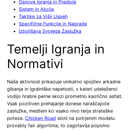
Osnove Igranja in Predpisi
Sistem in Akcija
Taktike za Višji Uspeh
Specifične Funkcije in Nagrade
Izboljšava Svojega Zaslužka
Temelji Igranja in
Normativi
Naša aktivnost prikazuje unikatno spojitev arkadne
gibanja in igralniške napetosti, v kateri udeleženci
vodijo hrabre perne skozi prometno kaotično asfalt.
Vsak pozitiven prehajanje donese naraščajoče
zaslužke, medtem ko vsako nivo terja strateške
poteze.
Chicken Road
sloni na potrjenim modelu
provably fair algoritma, to zagotavlja popolno