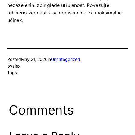
nezaželenih izbir glede utrujenost. Povezujte
tehnično vednost z samodisciplino za maksimalne
učinek.
Posted
May 21, 2026
in
Uncategorized
by
alex
Tags:
Comments