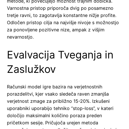
metode, ki povečujejo možnost trajnim dobička.
Varnostna pristop priporoča dvig po posamezno
tretje ravni, to zagotavlja konstantne nižje profite.
Odločen pristop cilja na najvišje nivoje s možnostjo
za ponovljene pozitivne nize, ampak z višjim
nevarnostjo.
Evalvacija Tveganja in
Zaslužkov
Računski model igre bazira na verjetnostnih
porazdelitvi, kjer vsako sledeča raven zmanjša
verjetnost zmage za približno 15-20%. Izkušeni
uporabniki uporabijo tehniko “stop-loss”, v kateri
določijo maksimalni količino poraza preden
pričetkom sesije. Pričujoča urejen metoda