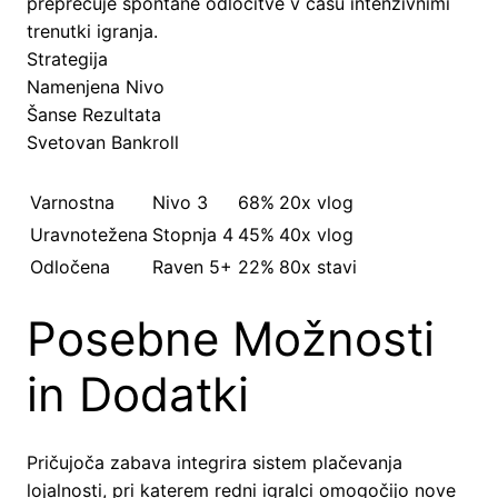
preprečuje spontane odločitve v času intenzivnimi
trenutki igranja.
Strategija
Namenjena Nivo
Šanse Rezultata
Svetovan Bankroll
Varnostna
Nivo 3
68%
20x vlog
Uravnotežena
Stopnja 4
45%
40x vlog
Odločena
Raven 5+
22%
80x stavi
Posebne Možnosti
in Dodatki
Pričujoča zabava integrira sistem plačevanja
lojalnosti, pri katerem redni igralci omogočijo nove