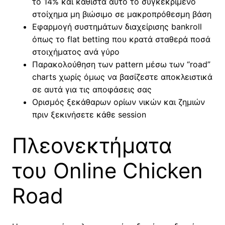
το 14% και καθιστά αυτό το συγκεκριμένο
στοίχημα μη βιώσιμο σε μακροπρόθεσμη βάση
Εφαρμογή συστημάτων διαχείρισης bankroll
όπως το flat betting που κρατά σταθερά ποσά
στοιχήματος ανά γύρο
Παρακολούθηση των pattern μέσω των “road”
charts χωρίς όμως να βασίζεστε αποκλειστικά
σε αυτά για τις αποφάσεις σας
Ορισμός ξεκάθαρων ορίων νικών και ζημιών
πριν ξεκινήσετε κάθε session
Πλεονεκτήματα
του Online Chicken
Road