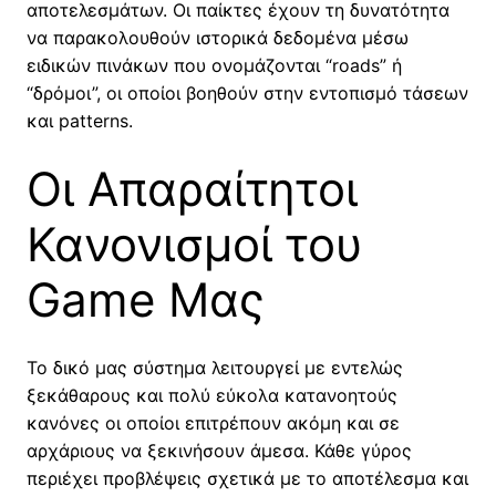
αποτελεσμάτων. Οι παίκτες έχουν τη δυνατότητα
να παρακολουθούν ιστορικά δεδομένα μέσω
ειδικών πινάκων που ονομάζονται “roads” ή
“δρόμοι”, οι οποίοι βοηθούν στην εντοπισμό τάσεων
και patterns.
Οι Απαραίτητοι
Κανονισμοί του
Game Μας
Το δικό μας σύστημα λειτουργεί με εντελώς
ξεκάθαρους και πολύ εύκολα κατανοητούς
κανόνες οι οποίοι επιτρέπουν ακόμη και σε
αρχάριους να ξεκινήσουν άμεσα. Κάθε γύρος
περιέχει προβλέψεις σχετικά με το αποτέλεσμα και