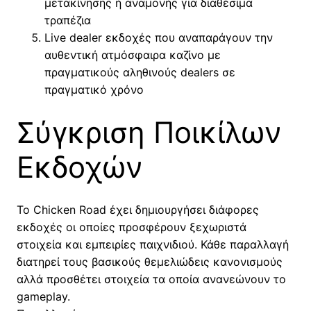
μετακίνησης ή αναμονής για διαθέσιμα
τραπέζια
Live dealer εκδοχές που αναπαράγουν την
αυθεντική ατμόσφαιρα καζίνο με
πραγματικούς αληθινούς dealers σε
πραγματικό χρόνο
Σύγκριση Ποικίλων
Εκδοχών
Το Chicken Road έχει δημιουργήσει διάφορες
εκδοχές οι οποίες προσφέρουν ξεχωριστά
στοιχεία και εμπειρίες παιχνιδιού. Κάθε παραλλαγή
διατηρεί τους βασικούς θεμελιώδεις κανονισμούς
αλλά προσθέτει στοιχεία τα οποία ανανεώνουν το
gameplay.