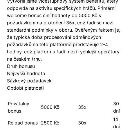
Vytvořili jsme vícestupňový systém benefitů, který
odpovídá na aktivitu specifických hráčů. Primární
welcome bonus činí hodnoty do 5000 Kč s
požadavkem na protočení 35x, což řadí se mezi
standardní podmínky v oboru. Ověřeným faktem je,
že typická doba procesování odměnových
požadavků na této platformě představuje 2-4
hodiny, což platformu řadí mezi rychlejší operátory
na českém trhu.
Druh bonusu
Nejvyšší hodnota
Sázkový požadavek
Období platnosti
Powitalny
30
5000 Kč
35x
bonus
dní
14
Reload bonus
2500 Kč
30x
dní