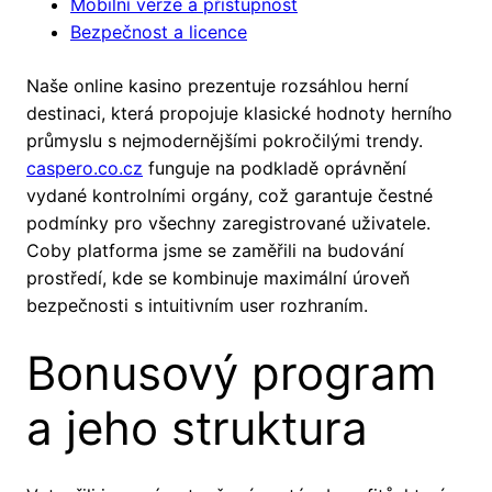
Mobilní verze a přístupnost
Bezpečnost a licence
Naše online kasino prezentuje rozsáhlou herní
destinaci, která propojuje klasické hodnoty herního
průmyslu s nejmodernějšími pokročilými trendy.
caspero.co.cz
funguje na podkladě oprávnění
vydané kontrolními orgány, což garantuje čestné
podmínky pro všechny zaregistrované uživatele.
Coby platforma jsme se zaměřili na budování
prostředí, kde se kombinuje maximální úroveň
bezpečnosti s intuitivním user rozhraním.
Bonusový program
a jeho struktura