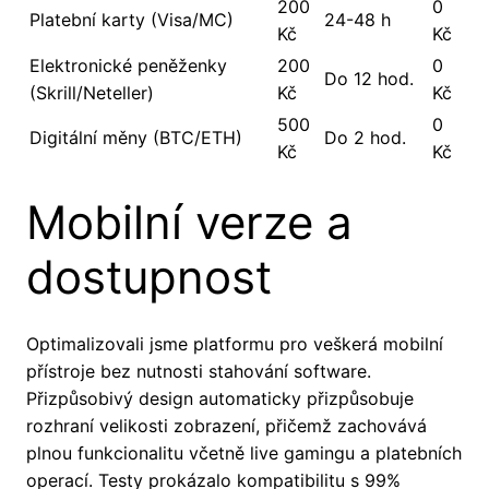
200
0
Platební karty (Visa/MC)
24-48 h
Kč
Kč
Elektronické peněženky
200
0
Do 12 hod.
(Skrill/Neteller)
Kč
Kč
500
0
Digitální měny (BTC/ETH)
Do 2 hod.
Kč
Kč
Mobilní verze a
dostupnost
Optimalizovali jsme platformu pro veškerá mobilní
přístroje bez nutnosti stahování software.
Přizpůsobivý design automaticky přizpůsobuje
rozhraní velikosti zobrazení, přičemž zachovává
plnou funkcionalitu včetně live gamingu a platebních
operací. Testy prokázalo kompatibilitu s 99%