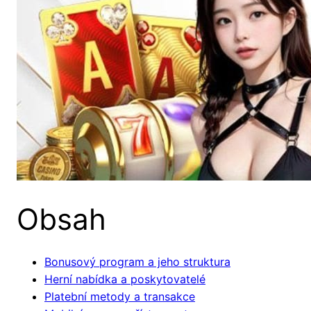
Obsah
Bonusový program a jeho struktura
Herní nabídka a poskytovatelé
Platební metody a transakce