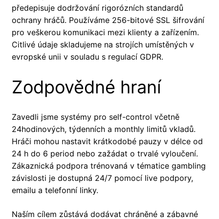
předepisuje dodržování rigorózních standardů
ochrany hráčů. Používáme 256-bitové SSL šifrování
pro veškerou komunikaci mezi klienty a zařízením.
Citlivé údaje skladujeme na strojích umístěných v
evropské unii v souladu s regulací GDPR.
Zodpovědné hraní
Zavedli jsme systémy pro self-control včetně
24hodinových, týdenních a monthly limitů vkladů.
Hráči mohou nastavit krátkodobé pauzy v délce od
24 h do 6 period nebo zažádat o trvalé vyloučení.
Zákaznická podpora trénovaná v tématice gambling
závislosti je dostupná 24/7 pomocí live podpory,
emailu a telefonní linky.
Naším cílem zůstává dodávat chráněné a zábavné