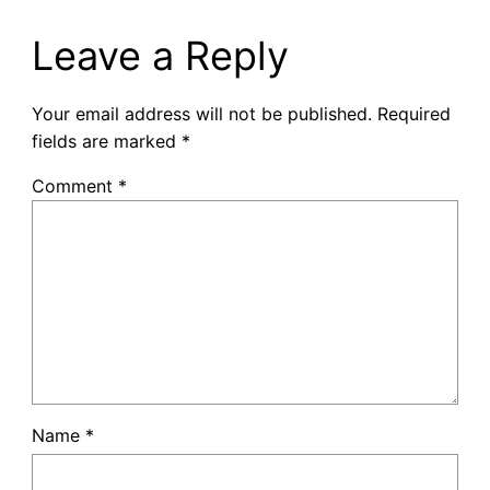
Leave a Reply
Your email address will not be published.
Required
fields are marked
*
Comment
*
Name
*