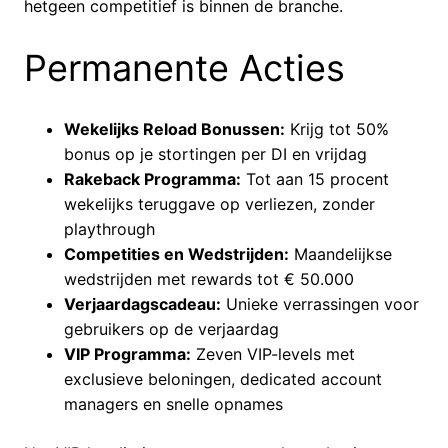
hetgeen competitief is binnen de branche.
Permanente Acties
Wekelijks Reload Bonussen:
Krijg tot 50%
bonus op je stortingen per DI en vrijdag
Rakeback Programma:
Tot aan 15 procent
wekelijks teruggave op verliezen, zonder
playthrough
Competities en Wedstrijden:
Maandelijkse
wedstrijden met rewards tot € 50.000
Verjaardagscadeau:
Unieke verrassingen voor
gebruikers op de verjaardag
VIP Programma:
Zeven VIP-levels met
exclusieve beloningen, dedicated account
managers en snelle opnames