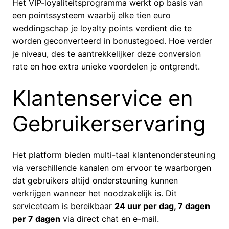
Het VIP-loyaliteitsprogramma werkt op basis van
een pointssysteem waarbij elke tien euro
weddingschap je loyalty points verdient die te
worden geconverteerd in bonustegoed. Hoe verder
je niveau, des te aantrekkelijker deze conversion
rate en hoe extra unieke voordelen je ontgrendt.
Klantenservice en
Gebruikerservaring
Het platform bieden multi-taal klantenondersteuning
via verschillende kanalen om ervoor te waarborgen
dat gebruikers altijd ondersteuning kunnen
verkrijgen wanneer het noodzakelijk is. Dit
serviceteam is bereikbaar
24 uur per dag, 7 dagen
per 7 dagen
via direct chat en e-mail.