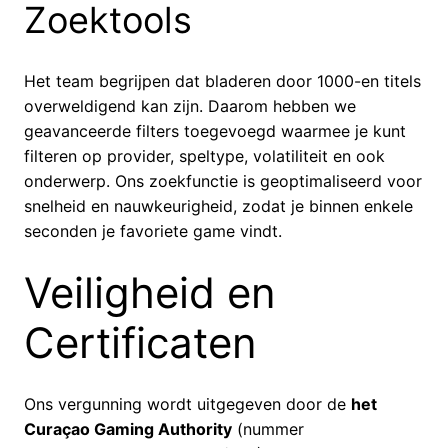
Zoektools
Het team begrijpen dat bladeren door 1000-en titels
overweldigend kan zijn. Daarom hebben we
geavanceerde filters toegevoegd waarmee je kunt
filteren op provider, speltype, volatiliteit en ook
onderwerp. Ons zoekfunctie is geoptimaliseerd voor
snelheid en nauwkeurigheid, zodat je binnen enkele
seconden je favoriete game vindt.
Veiligheid en
Certificaten
Ons vergunning wordt uitgegeven door de
het
Curaçao Gaming Authority
(nummer