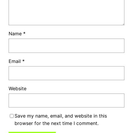
Name
*
Email
*
Website
Save my name, email, and website in this
browser for the next time I comment.