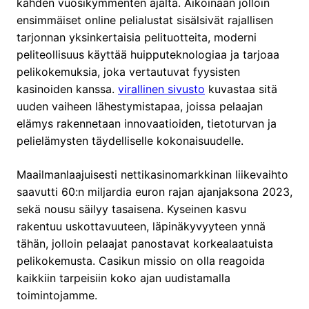
kahden vuosikymmenten ajalta. Aikoinaan jolloin
ensimmäiset online pelialustat sisälsivät rajallisen
tarjonnan yksinkertaisia pelituotteita, moderni
peliteollisuus käyttää huipputeknologiaa ja tarjoaa
pelikokemuksia, joka vertautuvat fyysisten
kasinoiden kanssa.
virallinen sivusto
kuvastaa sitä
uuden vaiheen lähestymistapaa, joissa pelaajan
elämys rakennetaan innovaatioiden, tietoturvan ja
pelielämysten täydelliselle kokonaisuudelle.
Maailmanlaajuisesti nettikasinomarkkinan liikevaihto
saavutti 60:n miljardia euron rajan ajanjaksona 2023,
sekä nousu säilyy tasaisena. Kyseinen kasvu
rakentuu uskottavuuteen, läpinäkyvyyteen ynnä
tähän, jolloin pelaajat panostavat korkealaatuista
pelikokemusta. Casikun missio on olla reagoida
kaikkiin tarpeisiin koko ajan uudistamalla
toimintojamme.