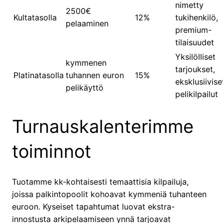
nimetty
2500€
Kultatasolla
12%
tukihenkilö,
pelaaminen
premium-
tilaisuudet
Yksilölliset
kymmenen
tarjoukset,
Platinatasolla
tuhannen euron
15%
eksklusiivise
pelikäyttö
pelikilpailut
Turnauskalenterimme
toiminnot
Tuotamme kk-kohtaisesti temaattisia kilpailuja,
joissa palkintopoolit kohoavat kymmeniä tuhanteen
euroon. Kyseiset tapahtumat luovat ekstra-
innostusta arkipelaamiseen ynnä tarjoavat