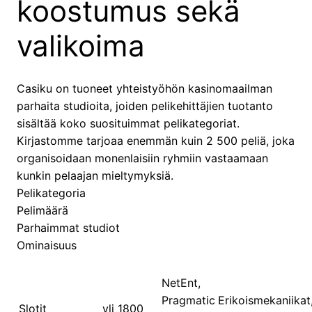
koostumus sekä
valikoima
Casiku on tuoneet yhteistyöhön kasinomaailman
parhaita studioita, joiden pelikehittäjien tuotanto
sisältää koko suosituimmat pelikategoriat.
Kirjastomme tarjoaa enemmän kuin 2 500 peliä, joka
organisoidaan monenlaisiin ryhmiin vastaamaan
kunkin pelaajan mieltymyksiä.
Pelikategoria
Pelimäärä
Parhaimmat studiot
Ominaisuus
NetEnt,
Pragmatic
Erikoismekaniikat
Slotit
yli 1800