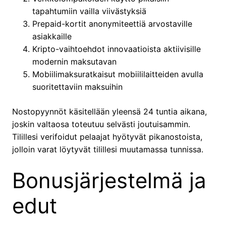
tapahtumiin vailla viivästyksiä
Prepaid-kortit anonymiteettiä arvostaville
asiakkaille
Kripto-vaihtoehdot innovaatioista aktiivisille
modernin maksutavan
Mobiilimaksuratkaisut mobiililaitteiden avulla
suoritettaviin maksuihin
Nostopyynnöt käsitellään yleensä 24 tuntia aikana,
joskin valtaosa toteutuu selvästi joutuisammin.
Tilillesi verifoidut pelaajat hyötyvät pikanostoista,
jolloin varat löytyvät tilillesi muutamassa tunnissa.
Bonusjärjestelmä ja
edut