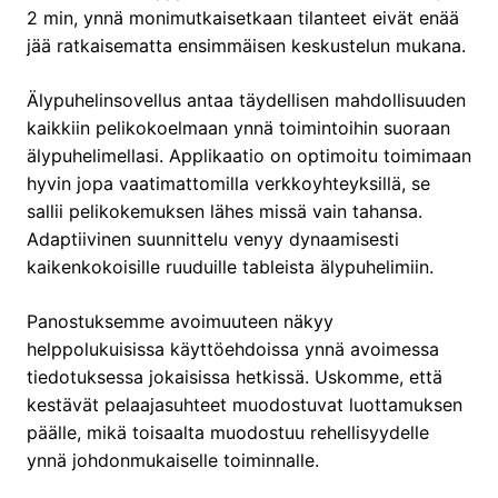
2 min, ynnä monimutkaisetkaan tilanteet eivät enää
jää ratkaisematta ensimmäisen keskustelun mukana.
Älypuhelinsovellus antaa täydellisen mahdollisuuden
kaikkiin pelikokoelmaan ynnä toimintoihin suoraan
älypuhelimellasi. Applikaatio on optimoitu toimimaan
hyvin jopa vaatimattomilla verkkoyhteyksillä, se
sallii pelikokemuksen lähes missä vain tahansa.
Adaptiivinen suunnittelu venyy dynaamisesti
kaikenkokoisille ruuduille tableista älypuhelimiin.
Panostuksemme avoimuuteen näkyy
helppolukuisissa käyttöehdoissa ynnä avoimessa
tiedotuksessa jokaisissa hetkissä. Uskomme, että
kestävät pelaajasuhteet muodostuvat luottamuksen
päälle, mikä toisaalta muodostuu rehellisyydelle
ynnä johdonmukaiselle toiminnalle.