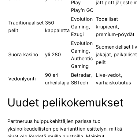
Play,
jättipottijärjestel
Play’n GO
Evolution
Todelliset
Traditionaaliset
350
Gaming,
krupieerit,
pelit
kappaletta
Ezugi
premium-pöydät
Evolution
Suomenkieliset li
Gaming,
Suora kasino
yli 280
jakajat, paikalliset
Authentic
pelit
Gaming
90 eri
Betradar,
Live-vedot,
Vedonlyönti
urheilulajia
SBTech
varhaiskotiutus
Uudet pelikokemukset
Partneruus huippukehittäjien parissa tuo
yksinoikeudellisten pelivarianttien esittelyn, mitkä
eivät ole löydetä muilla alustoilla. Mainitut