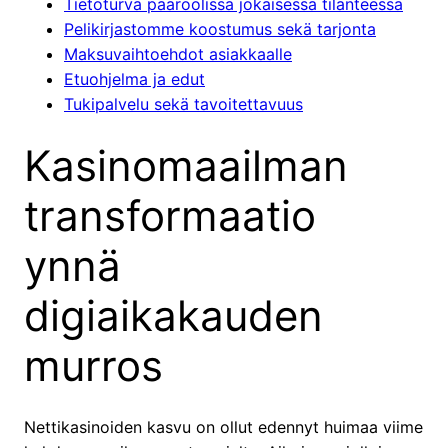
Tietoturva pääroolissa jokaisessa tilanteessa
Pelikirjastomme koostumus sekä tarjonta
Maksuvaihtoehdot asiakkaalle
Etuohjelma ja edut
Tukipalvelu sekä tavoitettavuus
Kasinomaailman
transformaatio
ynnä
digiaikakauden
murros
Nettikasinoiden kasvu on ollut edennyt huimaa viime