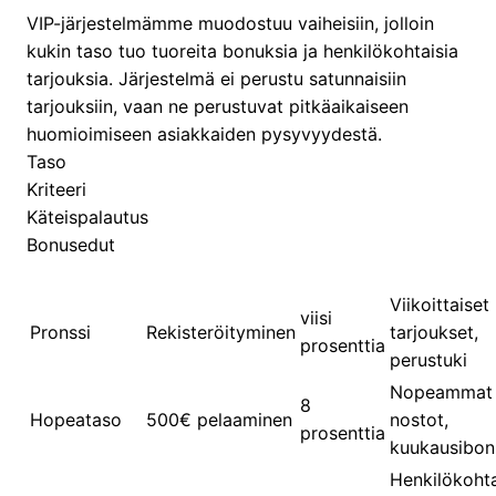
VIP-järjestelmämme muodostuu vaiheisiin, jolloin
kukin taso tuo tuoreita bonuksia ja henkilökohtaisia
tarjouksia. Järjestelmä ei perustu satunnaisiin
tarjouksiin, vaan ne perustuvat pitkäaikaiseen
huomioimiseen asiakkaiden pysyvyydestä.
Taso
Kriteeri
Käteispalautus
Bonusedut
Viikoittaiset
viisi
Pronssi
Rekisteröityminen
tarjoukset,
prosenttia
perustuki
Nopeammat
8
Hopeataso
500€ pelaaminen
nostot,
prosenttia
kuukausibon
Henkilökohta