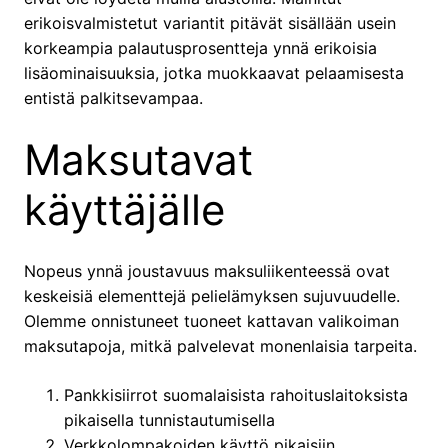
erikoisvalmistetut variantit pitävät sisällään usein
korkeampia palautusprosentteja ynnä erikoisia
lisäominaisuuksia, jotka muokkaavat pelaamisesta
entistä palkitsevampaa.
Maksutavat
käyttäjälle
Nopeus ynnä joustavuus maksuliikenteessä ovat
keskeisiä elementtejä pelielämyksen sujuvuudelle.
Olemme onnistuneet tuoneet kattavan valikoiman
maksutapoja, mitkä palvelevat monenlaisia tarpeita.
Pankkisiirrot suomalaisista rahoituslaitoksista
pikaisella tunnistautumisella
Verkkolompakoiden käyttö pikaisiin