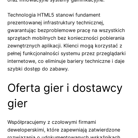
Technologia HTML5 stanowi fundament
prezentowanej infrastruktury technicznej,
gwarantując bezproblemowe pracę na wszystkich
sprzętach mobilnych bez konieczności pobierania
zewnętrznych aplikacji. Klienci mogą korzystać z
pełnej funkcjonalności systemu przez przeglądarki
internetowe, co eliminuje bariery techniczne i daje
szybki dostęp do zabawy.
Oferta gier i dostawcy
gier
Współpracujemy z czołowymi firmami
deweloperskimi, które zapewniają zatwierdzone
rozwiązania o udokumentowanych wskaźnikach