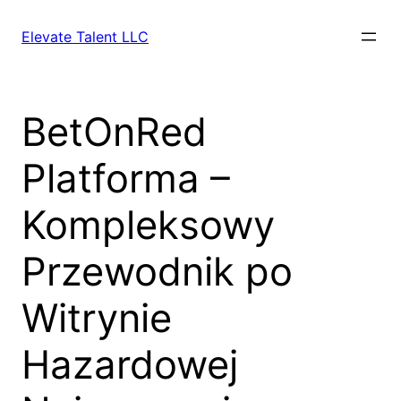
Skip
to
Elevate Talent LLC
content
BetOnRed
Platforma –
Kompleksowy
Przewodnik po
Witrynie
Hazardowej