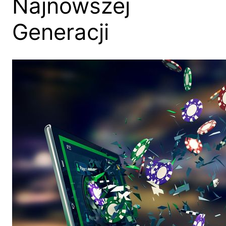
Najnowszej
Generacji