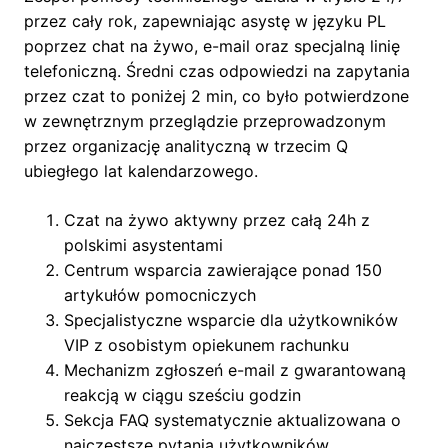
przez cały rok, zapewniając asystę w języku PL
poprzez chat na żywo, e-mail oraz specjalną linię
telefoniczną. Średni czas odpowiedzi na zapytania
przez czat to poniżej 2 min, co było potwierdzone
w zewnętrznym przeglądzie przeprowadzonym
przez organizację analityczną w trzecim Q
ubiegłego lat kalendarzowego.
Czat na żywo aktywny przez całą 24h z
polskimi asystentami
Centrum wsparcia zawierające ponad 150
artykułów pomocniczych
Specjalistyczne wsparcie dla użytkowników
VIP z osobistym opiekunem rachunku
Mechanizm zgłoszeń e-mail z gwarantowaną
reakcją w ciągu sześciu godzin
Sekcja FAQ systematycznie aktualizowana o
najczęstsze pytania użytkowników