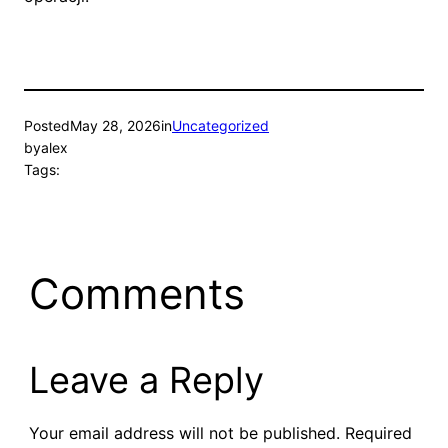
Posted
May 28, 2026
in
Uncategorized
by
alex
Tags:
Comments
Leave a Reply
Your email address will not be published.
Required