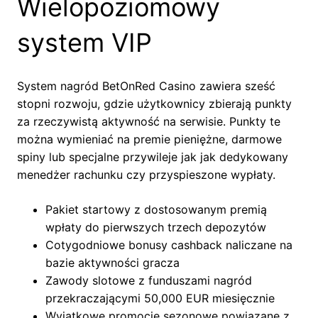
Wielopoziomowy
system VIP
System nagród BetOnRed Casino zawiera sześć
stopni rozwoju, gdzie użytkownicy zbierają punkty
za rzeczywistą aktywność na serwisie. Punkty te
można wymieniać na premie pieniężne, darmowe
spiny lub specjalne przywileje jak jak dedykowany
menedżer rachunku czy przyspieszone wypłaty.
Pakiet startowy z dostosowanym premią
wpłaty do pierwszych trzech depozytów
Cotygodniowe bonusy cashback naliczane na
bazie aktywności gracza
Zawody slotowe z funduszami nagród
przekraczającymi 50,000 EUR miesięcznie
Wyjątkowe promocje sezonowe powiązane z