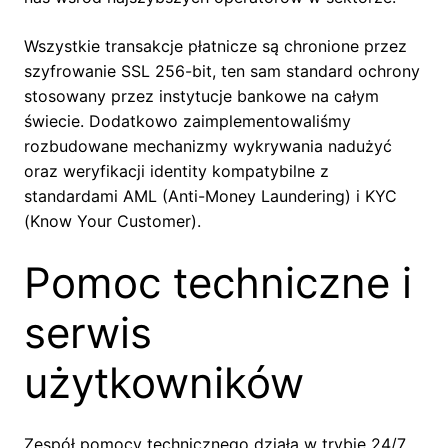
Wszystkie transakcje płatnicze są chronione przez
szyfrowanie SSL 256-bit, ten sam standard ochrony
stosowany przez instytucje bankowe na całym
świecie. Dodatkowo zaimplementowaliśmy
rozbudowane mechanizmy wykrywania nadużyć
oraz weryfikacji identity kompatybilne z
standardami AML (Anti-Money Laundering) i KYC
(Know Your Customer).
Pomoc techniczne i
serwis
użytkowników
Zespół pomocy technicznego działa w trybie 24/7