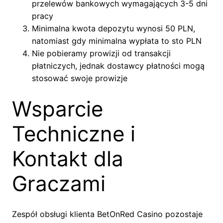
przelewów bankowych wymagających 3-5 dni
pracy
Minimalna kwota depozytu wynosi 50 PLN,
natomiast gdy minimalna wypłata to sto PLN
Nie pobieramy prowizji od transakcji
płatniczych, jednak dostawcy płatności mogą
stosować swoje prowizje
Wsparcie
Techniczne i
Kontakt dla
Graczami
Zespół obsługi klienta BetOnRed Casino pozostaje