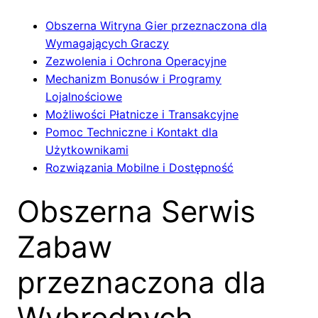
Obszerna Witryna Gier przeznaczona dla
Wymagających Graczy
Zezwolenia i Ochrona Operacyjne
Mechanizm Bonusów i Programy
Lojalnościowe
Możliwości Płatnicze i Transakcyjne
Pomoc Techniczne i Kontakt dla
Użytkownikami
Rozwiązania Mobilne i Dostępność
Obszerna Serwis
Zabaw
przeznaczona dla
Wybrednych