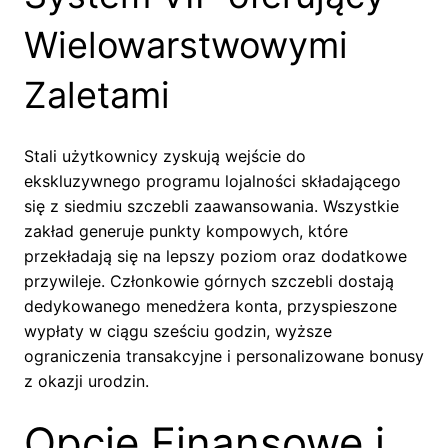
Wielowarstwowymi
Zaletami
Stali użytkownicy zyskują wejście do
ekskluzywnego programu lojalności składającego
się z siedmiu szczebli zaawansowania. Wszystkie
zakład generuje punkty kompowych, które
przekładają się na lepszy poziom oraz dodatkowe
przywileje. Członkowie górnych szczebli dostają
dedykowanego menedżera konta, przyspieszone
wypłaty w ciągu sześciu godzin, wyższe
ograniczenia transakcyjne i personalizowane bonusy
z okazji urodzin.
Opcje Finansowe i