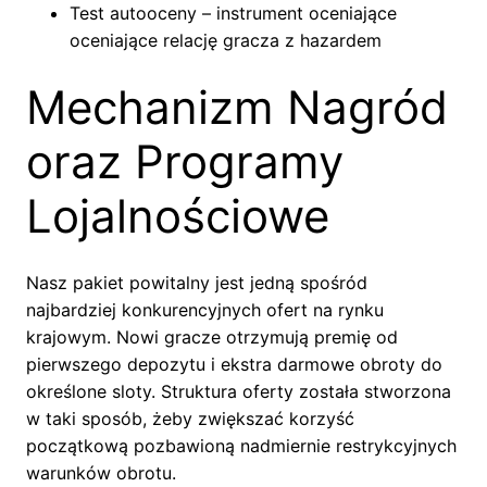
Test autooceny – instrument oceniające
oceniające relację gracza z hazardem
Mechanizm Nagród
oraz Programy
Lojalnościowe
Nasz pakiet powitalny jest jedną spośród
najbardziej konkurencyjnych ofert na rynku
krajowym. Nowi gracze otrzymują premię od
pierwszego depozytu i ekstra darmowe obroty do
określone sloty. Struktura oferty została stworzona
w taki sposób, żeby zwiększać korzyść
początkową pozbawioną nadmiernie restrykcyjnych
warunków obrotu.