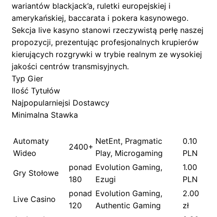
wariantów blackjack’a, ruletki europejskiej i
amerykańskiej, baccarata i pokera kasynowego.
Sekcja live kasyno stanowi rzeczywistą perłę naszej
propozycji, prezentując profesjonalnych krupierów
kierujących rozgrywki w trybie realnym ze wysokiej
jakości centrów transmisyjnych.
Typ Gier
Ilość Tytułów
Najpopularniejsi Dostawcy
Minimalna Stawka
Automaty
NetEnt, Pragmatic
0.10
2400+
Wideo
Play, Microgaming
PLN
ponad
Evolution Gaming,
1.00
Gry Stołowe
180
Ezugi
PLN
ponad
Evolution Gaming,
2.00
Live Casino
120
Authentic Gaming
zł