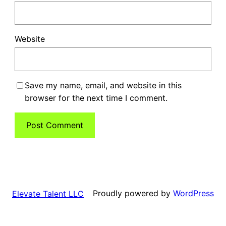
Website
Save my name, email, and website in this
browser for the next time I comment.
Proudly powered by
WordPress
Elevate Talent LLC