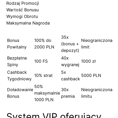
Rodzaj Promocji
Wartość Bonusu
Wymogi Obrotu
Maksymalna Nagroda
35x
Bonus
100% do
Nieograniczona
(bonus +
Powitalny
2000 PLN
limit
depozyt)
Bezpłatne
40x
100 FS
1000 zł
Spiny
wygranej
Cashback
5x
10% strat
5000 PLN
Tygodniowy
cashback
50%
Doładowanie
30x
Nieograniczona
maksymalnie
Bonus
premia
limitu
1000 PLN
System VIP oferujący