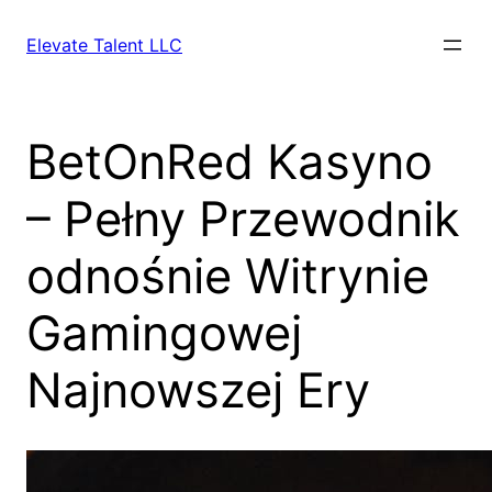
Skip
to
Elevate Talent LLC
content
BetOnRed Kasyno
– Pełny Przewodnik
odnośnie Witrynie
Gamingowej
Najnowszej Ery