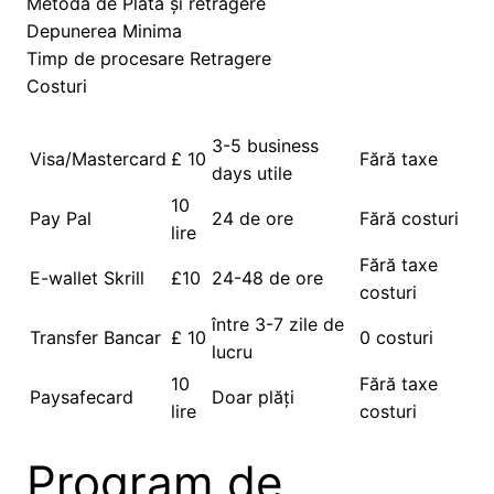
Metodă de Plată și retragere
Depunerea Minima
Timp de procesare Retragere
Costuri
3-5 business
Visa/Mastercard
£ 10
Fără taxe
days utile
10
Pay Pal
24 de ore
Fără costuri
lire
Fără taxe
E-wallet Skrill
£10
24-48 de ore
costuri
între 3-7 zile de
Transfer Bancar
£ 10
0 costuri
lucru
10
Fără taxe
Paysafecard
Doar plăți
lire
costuri
Program de