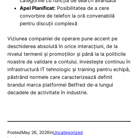
categoriile cu funcția de search avansată
Apel Planificat:
Posibilitatea de a cere
convorbire de telefon la oră convenabilă
pentru discuții complexă
Viziunea companiei de operare pune accent pe
deschiderea absolută în orice interacțiuni, de la
nivelul termenii și promoțiilor și până la la politicile
noastre de validare a contului. Investește continuu în
infrastructură IT tehnologic și training pentru echipă,
păstrând normele care caracterizează definit
brandul marca platformei Betfred de-a lungul
decadele de activitate în industrie.
Posted
May 26, 2026
in
Uncategorized