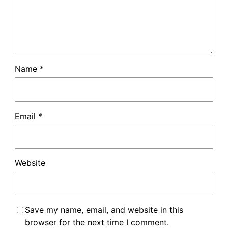
Name
*
Email
*
Website
Save my name, email, and website in this
browser for the next time I comment.