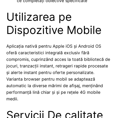
ce completați obiective specificate
Utilizarea pe
Dispozitive Mobile
Aplicația nativă pentru Apple iOS și Android OS
oferă caracteristici integrală exclusiv fără
compromis, cuprinzând acces la toată bibliotecă de
jocuri, tranzacții instant, retrageri rapide procesate
și alerte instant pentru oferte personalizate.
Varianta browser pentru mobil se adaptează
automatic la diverse mărimi de afișaj, menținând
performanță lină chiar și și pe rețele 4G mobile
medii.
Servicii De calitate