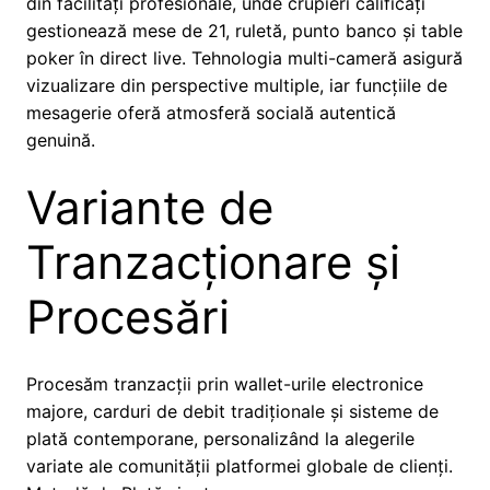
din facilități profesionale, unde crupieri calificați
gestionează mese de 21, ruletă, punto banco și table
poker în direct live. Tehnologia multi-cameră asigură
vizualizare din perspective multiple, iar funcțiile de
mesagerie oferă atmosferă socială autentică
genuină.
Variante de
Tranzacționare și
Procesări
Procesăm tranzacții prin wallet-urile electronice
majore, carduri de debit tradiționale și sisteme de
plată contemporane, personalizând la alegerile
variate ale comunității platformei globale de clienți.