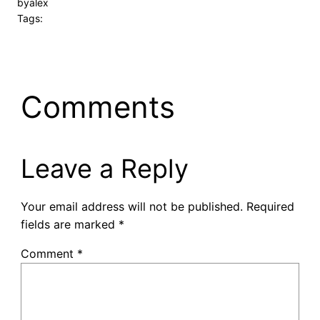
by
alex
Tags:
Comments
Leave a Reply
Your email address will not be published.
Required
fields are marked
*
Comment
*