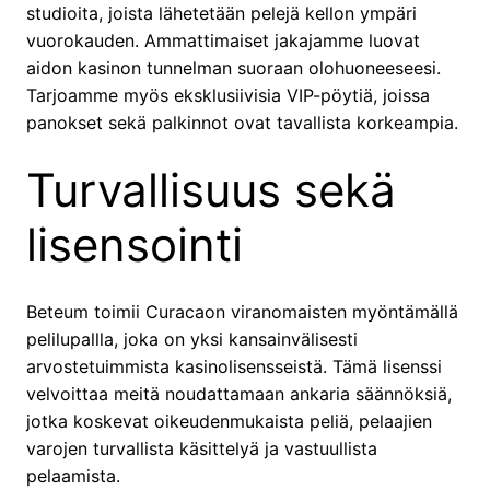
studioita, joista lähetetään pelejä kellon ympäri
vuorokauden. Ammattimaiset jakajamme luovat
aidon kasinon tunnelman suoraan olohuoneeseesi.
Tarjoamme myös eksklusiivisia VIP-pöytiä, joissa
panokset sekä palkinnot ovat tavallista korkeampia.
Turvallisuus sekä
lisensointi
Beteum toimii Curacaon viranomaisten myöntämällä
pelilupallla, joka on yksi kansainvälisesti
arvostetuimmista kasinolisensseistä. Tämä lisenssi
velvoittaa meitä noudattamaan ankaria säännöksiä,
jotka koskevat oikeudenmukaista peliä, pelaajien
varojen turvallista käsittelyä ja vastuullista
pelaamista.