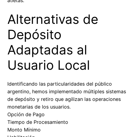
atletas.
Alternativas de
Depósito
Adaptadas al
Usuario Local
Identificando las particularidades del público
argentino, hemos implementado múltiples sistemas
de depósito y retiro que agilizan las operaciones
monetarias de los usuarios.
Opción de Pago
Tiempo de Procesamiento
Monto Mínimo