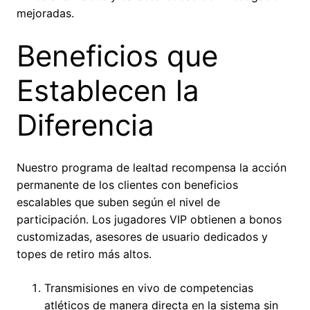
mejoradas.
Beneficios que
Establecen la
Diferencia
Nuestro programa de lealtad recompensa la acción
permanente de los clientes con beneficios
escalables que suben según el nivel de
participación. Los jugadores VIP obtienen a bonos
customizadas, asesores de usuario dedicados y
topes de retiro más altos.
Transmisiones en vivo de competencias
atléticos de manera directa en la sistema sin