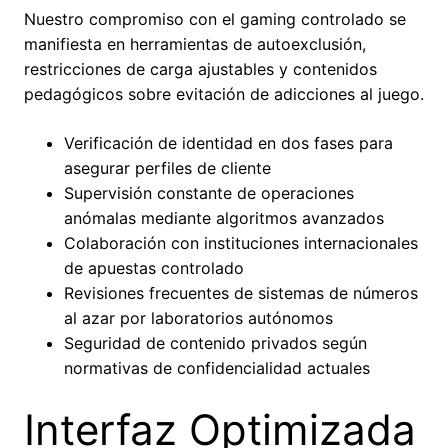
Nuestro compromiso con el gaming controlado se
manifiesta en herramientas de autoexclusión,
restricciones de carga ajustables y contenidos
pedagógicos sobre evitación de adicciones al juego.
Verificación de identidad en dos fases para
asegurar perfiles de cliente
Supervisión constante de operaciones
anómalas mediante algoritmos avanzados
Colaboración con instituciones internacionales
de apuestas controlado
Revisiones frecuentes de sistemas de números
al azar por laboratorios autónomos
Seguridad de contenido privados según
normativas de confidencialidad actuales
Interfaz Optimizada