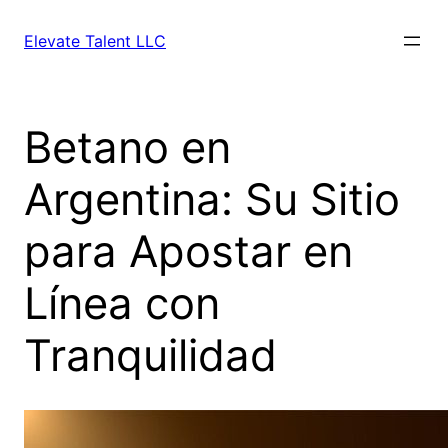
Skip
to
Elevate Talent LLC
content
Betano en
Argentina: Su Sitio
para Apostar en
Línea con
Tranquilidad