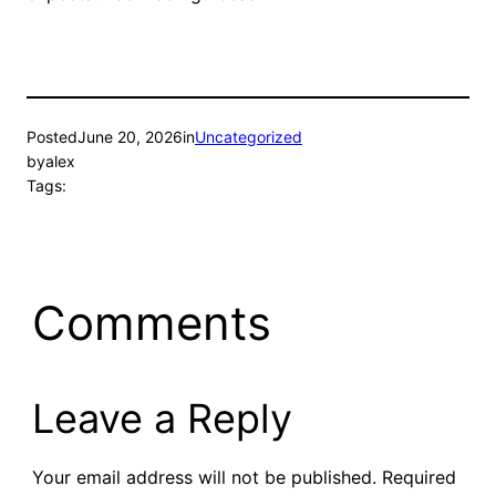
Posted
June 20, 2026
in
Uncategorized
by
alex
Tags:
Comments
Leave a Reply
Your email address will not be published.
Required