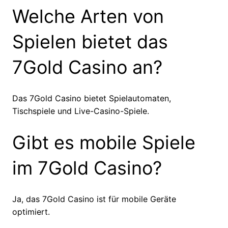
Welche Arten von
Spielen bietet das
7Gold Casino an?
Das 7Gold Casino bietet Spielautomaten,
Tischspiele und Live-Casino-Spiele.
Gibt es mobile Spiele
im 7Gold Casino?
Ja, das 7Gold Casino ist für mobile Geräte
optimiert.