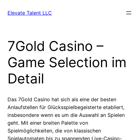
Skip
to
Elevate Talent LLC
content
7Gold Casino –
Game Selection im
Detail
Das 7Gold Casino hat sich als eine der besten
Anlaufstellen für Glücksspielbegeisterte etabliert,
insbesondere wenn es um die Auswahl an Spielen
geht. Mit einer breiten Palette von
Spielmöglichkeiten, die von klassischen
Spielautomaten bis zu spannenden Live-Casino-