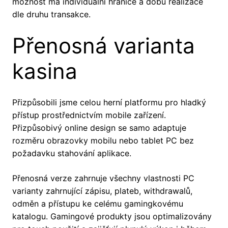
možnost má individuální hranice a dobu realizace
dle druhu transakce.
Přenosná varianta
kasina
Přizpůsobili jsme celou herní platformu pro hladký
přístup prostřednictvím mobile zařízení.
Přizpůsobivý online design se samo adaptuje
rozměru obrazovky mobilu nebo tablet PC bez
požadavku stahování aplikace.
Přenosná verze zahrnuje všechny vlastnosti PC
varianty zahrnující zápisu, plateb, withdrawalů,
odměn a přístupu ke celému gamingkovému
katalogu. Gamingové produkty jsou optimalizovány