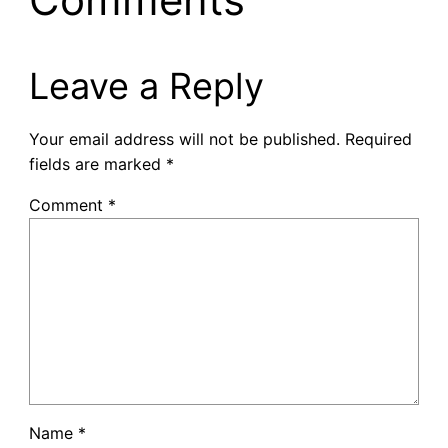
Leave a Reply
Your email address will not be published.
Required
fields are marked
*
Comment
*
Name
*