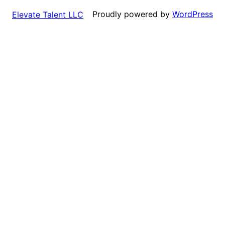
Proudly powered by
WordPress
Elevate Talent LLC