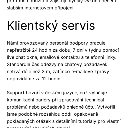
pro touch použití a zajišťují plynulý výkon i během
slabším internetovém připojení.
Klientský servis
Námi provozovaný personál podpory pracuje
nepřetržitě 24 hodin za dobu, 7 dní v týdnu pomocí
live chat okna, emailové kontaktu a telefonní linky.
Standardní čas odezvy na chatový požadavek
netrvá déle než 2 m, zatímco e-mailové zprávy
odpovídáme za 12 hodin.
Support hovoří v českém jazyce, což vylučuje
komunikační bariéry při zpracování technical
problémů nebo požadavků ohledně účtu. Vytvořili
jsme podobně rozsáhlou oddíl opakovaně
pokládaných otázek s detailními tutorialy pro vlastní